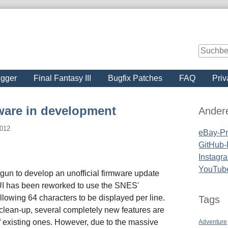
igger
Final Fantasy III
Bugfix Patches
FAQ
Priv
Seitenle
are in development
Ander
2012
eBay-Pro
GitHub-P
Instagra
YouTub
gun to develop an unofficial firmware update
I has been reworked to use the SNES'
llowing 64 characters to be displayed per line.
Tags
 clean-up, several completely new features are
 existing ones. However, due to the massive
Adventure