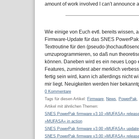
amount of work involved I can't announce a r
Wie einige von Euch evtl. bereits wissen, a
Firmware-Update für das SNES PowerPak. B
Textroutine für den (pseudo-)hochauflös
umzuprogrammieren, so daß nun theoretisc
können. Daneben wird es ein neues Logo eb
Features, zumindest aber merklich verbe
fertig sein wird, kann ich allerdings nicht 
mir liegt. Neuigkeiten werden hier bekann
0 Kommentare
Tags für diesen Artikel:
Firmware
,
News
,
PowerPak
Artikel mit ähnlichen Themen:
SNES PowerPak firmware v3.10 »MUFASA« releas
»MUFASA« in action
SNES PowerPak firmware v3.00 »MUFASA« update
SNES PowerPak firmware v3.00 »MUFASA« releas