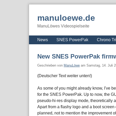
Skip
to
manuloewe.de
content
ManuLöwes Videospielseite
Navigation
News
SNES PowerPak
Chrono Tr
New SNES PowerPak firmw
Geschrieben von
ManuLöwe
am
Samstag, 14. Juli 
(Deutscher Text weiter unten!)
As some of you might already know, I've be
for the SNES PowerPak. Up to now, the GU
pseudo-hi-res display mode, theoretically a
Apart from a flashy logo and a boot screen
planned, not to mention the improvement of