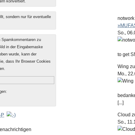
ern konvertiert.
t, sondern nur für eventuelle
notwork
»MUFAS
So., 06
on Spamkommentaren zu
 Bild in der Eingabemaske
geben wurde, kann der
to get S
e, dass Ihr Browser Cookies
Wing
z
en.
Mo., 22
gen:
bedanke
[...]
Cloud
z
So., 11
enachrichtigen