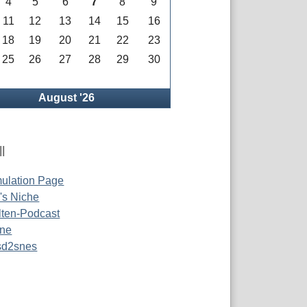
4
5
6
7
8
9
11
12
13
14
15
16
18
19
20
21
22
23
25
26
27
28
29
30
rück
August '26
l
ulation Page
s Niche
ten-Podcast
ine
 sd2snes