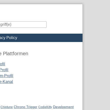
acy Policy
iste
e Plattformen
fil
rofil
m-Profil
e-Kanal
Chrono Trigger
Development
Chiptune
CodieKitty