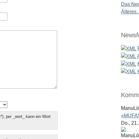
Das Neu
Älteres .
Newsf
Komme
ManuL
»MUFAS
*), per _wort_ kann ein Wort
Do., 21