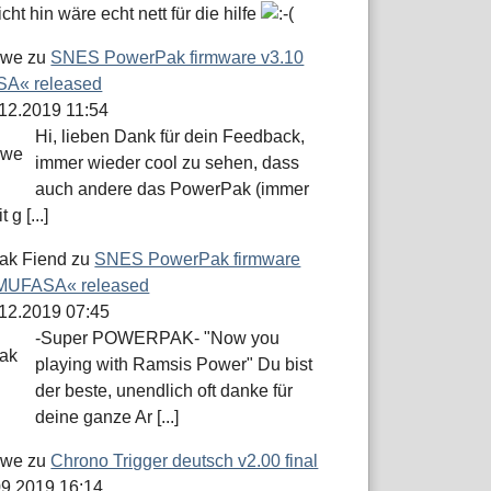
icht hin wäre echt nett für die hilfe
öwe
zu
SNES PowerPak firmware v3.10
A« released
.12.2019 11:54
Hi, lieben Dank für dein Feedback,
immer wieder cool zu sehen, dass
auch andere das PowerPak (immer
 g [...]
ak Fiend
zu
SNES PowerPak firmware
»MUFASA« released
.12.2019 07:45
-Super POWERPAK- "Now you
playing with Ramsis Power" Du bist
der beste, unendlich oft danke für
deine ganze Ar [...]
öwe
zu
Chrono Trigger deutsch v2.00 final
.09.2019 16:14