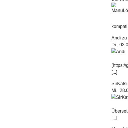
kompatib
Andi
z
Di., 03
(https:
[...]
SirKats
Mi., 28
Überset
[...]