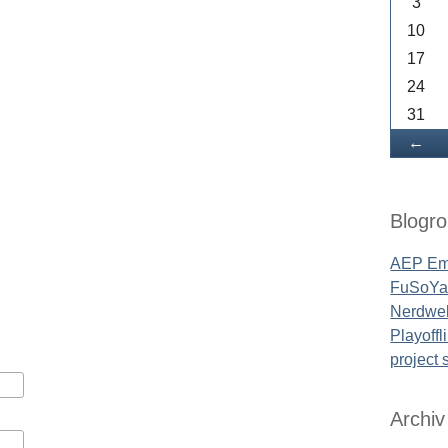
3
10
17
24
31
Zu
←
Blogrol
AEP Em
FuSoYa'
Nerdwel
Playoffl
project
Archiv