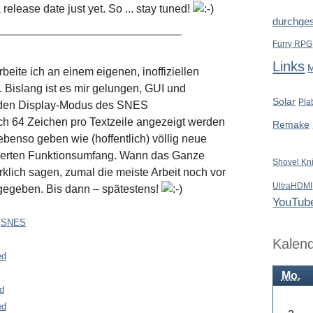
elease date just yet. So ... stay tuned!
durchges
Furry RPG
Links
rbeite ich an einem eigenen, inoffiziellen
islang ist es mir gelungen, GUI und
Solar
Pla
enden Display-Modus des SNES
h 64 Zeichen pro Textzeile angezeigt werden
Remake
enso geben wie (hoffentlich) völlig neue
sserten Funktionsumfang. Wann das Ganze
Shovel Kn
wirklich sagen, zumal die meiste Arbeit noch vor
UltraHDMI
tgegeben. Bis dann – spätestens!
YouTub
,
SNES
Kalen
ed
Mo.
d
ed