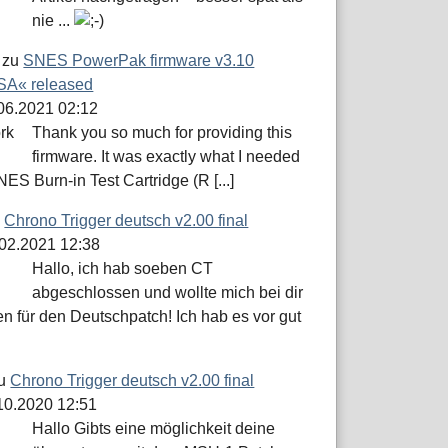
nie ...
zu
SNES PowerPak firmware v3.10
A« released
.06.2021 02:12
Thank you so much for providing this
firmware. It was exactly what I needed
NES Burn-in Test Cartridge (R [...]
u
Chrono Trigger deutsch v2.00 final
.02.2021 12:38
Hallo, ich hab soeben CT
abgeschlossen und wollte mich bei dir
n für den Deutschpatch! Ich hab es vor gut
u
Chrono Trigger deutsch v2.00 final
.10.2020 12:51
Hallo Gibts eine möglichkeit deine