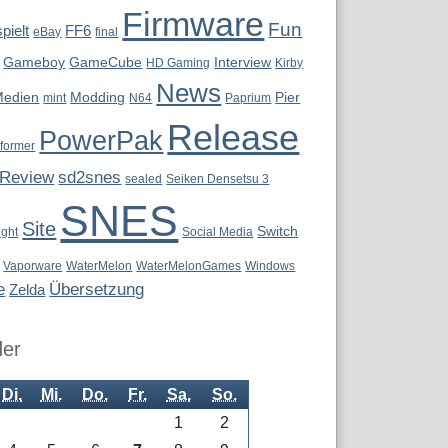
Firmware
Fun
pielt
FF6
eBay
final
Gameboy
GameCube
Interview
HD Gaming
Kirby
News
Medien
Modding
Pier
mint
N64
Paprium
Release
PowerPak
tformer
Review
sd2snes
sealed
Seiken Densetsu 3
SNES
Site
Switch
ight
Social Media
Vaporware
WaterMelon
WaterMelonGames
Windows
e
Übersetzung
Zelda
der
Di.
Mi.
Do.
Fr.
Sa.
So.
1
2