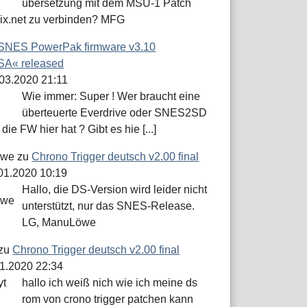
übersetzung mit dem MSU-1 Patch
dix.net zu verbinden? MFG
SNES PowerPak firmware v3.10
A« released
.03.2020 21:11
Wie immer: Super ! Wer braucht eine
überteuerte Everdrive oder SNES2SD
die FW hier hat ? Gibt es hie [...]
öwe
zu
Chrono Trigger deutsch v2.00 final
.01.2020 10:19
Hallo, die DS-Version wird leider nicht
unterstützt, nur das SNES-Release.
LG, ManuLöwe
zu
Chrono Trigger deutsch v2.00 final
01.2020 22:34
hallo ich weiß nich wie ich meine ds
rom von crono trigger patchen kann