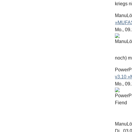
kriegs n
ManuL
»MUFAS
Mo., 09
noch) mit
PowerP
v3.10 
Mo., 09
ManuL
Di., 03