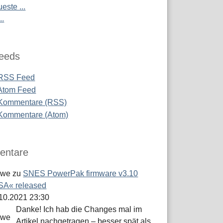
este ...
..
eeds
RSS Feed
Atom Feed
Kommentare (RSS)
Kommentare (Atom)
ntare
öwe
zu
SNES PowerPak firmware v3.10
A« released
.10.2021 23:30
Danke! Ich hab die Changes mal im
Artikel nachgetragen – besser spät als