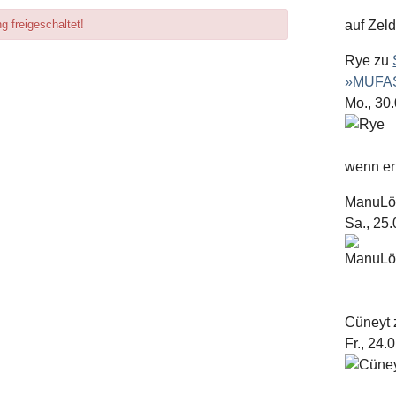
 freigeschaltet!
auf Zel
Rye
zu
»MUFAS
Mo., 30
wenn er 
ManuL
Sa., 25
Cüneyt
Fr., 24.