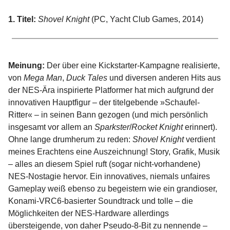
1. Titel:
Shovel Knight
(PC, Yacht Club Games, 2014)
Meinung:
Der über eine Kickstarter-Kampagne realisierte,
von
Mega Man
,
Duck Tales
und diversen anderen Hits aus
der NES-Ära inspirierte Platformer hat mich aufgrund der
innovativen Hauptfigur – der titelgebende »Schaufel-
Ritter« – in seinen Bann gezogen (und mich persönlich
insgesamt vor allem an
Sparkster
/
Rocket Knight
erinnert).
Ohne lange drumherum zu reden:
Shovel Knight
verdient
meines Erachtens eine Auszeichnung! Story, Grafik, Musik
– alles an diesem Spiel ruft (sogar nicht-vorhandene)
NES-Nostagie hervor. Ein innovatives, niemals unfaires
Gameplay weiß ebenso zu begeistern wie ein grandioser,
Konami-VRC6-basierter Soundtrack und tolle – die
Möglichkeiten der NES-Hardware allerdings
übersteigende, von daher Pseudo-8-Bit zu nennende –