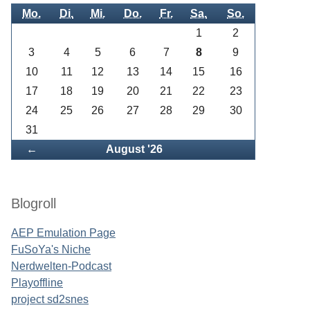
Mo.
Di.
Mi.
Do.
Fr.
Sa.
So.
1
2
3
4
5
6
7
8
9
10
11
12
13
14
15
16
17
18
19
20
21
22
23
24
25
26
27
28
29
30
31
Zurück
←
August '26
Blogroll
AEP Emulation Page
FuSoYa's Niche
Nerdwelten-Podcast
Playoffline
project sd2snes