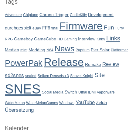
Tags
Chrono Trigger
Development
Adventure
Chiptune
CodieKitty
Firmware
Fun
durchgespielt
FF6
eBay
final
Furry
Links
Gameboy
GameCube
Interview
RPG
HD Gaming
Kirby
News
Medien
Modding
Pier Solar
mint
N64
Paprium
Platformer
Release
PowerPak
Review
Remake
Site
sd2snes
sealed
Seiken Densetsu 3
Shovel Knight
SNES
Switch
Social Media
UltraHDMI
Vaporware
YouTube
Zelda
WaterMelon
WaterMelonGames
Windows
Übersetzung
Kalender