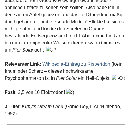
dass laut einem Video-Review irgendwann Mode-7-
ähnliche Effekte zu sehen sein sollten. Also habe ich in
den sauren Apfel gebissen und das Teil Speedrun-mäßig
durchgehauen. Für die Pseudo-Mode-7-Effekte hat sich’s
nicht gelohnt, und für die den Spieler im Grunde
bestrafende Endsequenz auch nicht. Aber immerhin kann
ich nun in kompetenter Weise mitreden, wann immer es
um
Pier Solar
geht.
Relevanter Link:
Wikipedia-Eintrag zu Risperidon
(Kein
Irrtum oder Scherz – dieses hochwirksame
Psychopharmakon ist in
Pier Solar
ein Heil-Objekt!
)
Fazit:
3,5 von 10 Elektroden!
3. Titel:
Kirby’s Dream Land
(Game Boy, HAL/Nintendo,
1992)