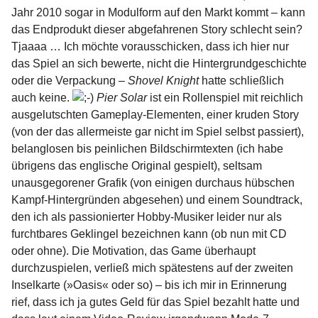
Jahr 2010 sogar in Modulform auf den Markt kommt – kann
das Endprodukt dieser abgefahrenen Story schlecht sein?
Tjaaaa … Ich möchte vorausschicken, dass ich hier nur
das Spiel an sich bewerte, nicht die Hintergrundgeschichte
oder die Verpackung –
Shovel Knight
hatte schließlich
auch keine.
Pier Solar
ist ein Rollenspiel mit reichlich
ausgelutschten Gameplay-Elementen, einer kruden Story
(von der das allermeiste gar nicht im Spiel selbst passiert),
belanglosen bis peinlichen Bildschirmtexten (ich habe
übrigens das englische Original gespielt), seltsam
unausgegorener Grafik (von einigen durchaus hübschen
Kampf-Hintergründen abgesehen) und einem Soundtrack,
den ich als passionierter Hobby-Musiker leider nur als
furchtbares Geklingel bezeichnen kann (ob nun mit CD
oder ohne). Die Motivation, das Game überhaupt
durchzuspielen, verließ mich spätestens auf der zweiten
Inselkarte (»Oasis« oder so) – bis ich mir in Erinnerung
rief, dass ich ja gutes Geld für das Spiel bezahlt hatte und