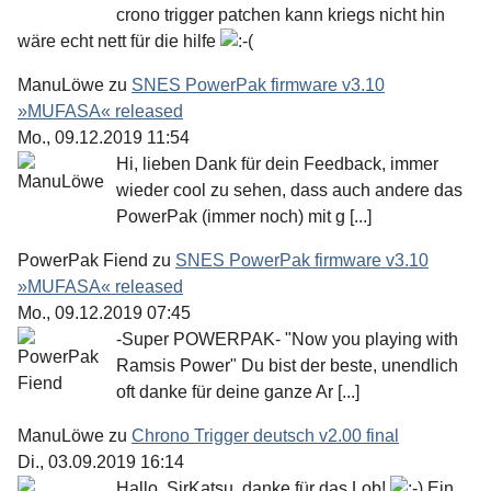
crono trigger patchen kann kriegs nicht hin
wäre echt nett für die hilfe
ManuLöwe
zu
SNES PowerPak firmware v3.10
»MUFASA« released
Mo., 09.12.2019 11:54
Hi, lieben Dank für dein Feedback, immer
wieder cool zu sehen, dass auch andere das
PowerPak (immer noch) mit g [...]
PowerPak Fiend
zu
SNES PowerPak firmware v3.10
»MUFASA« released
Mo., 09.12.2019 07:45
-Super POWERPAK- "Now you playing with
Ramsis Power" Du bist der beste, unendlich
oft danke für deine ganze Ar [...]
ManuLöwe
zu
Chrono Trigger deutsch v2.00 final
Di., 03.09.2019 16:14
Hallo, SirKatsu, danke für das Lob!
Ein