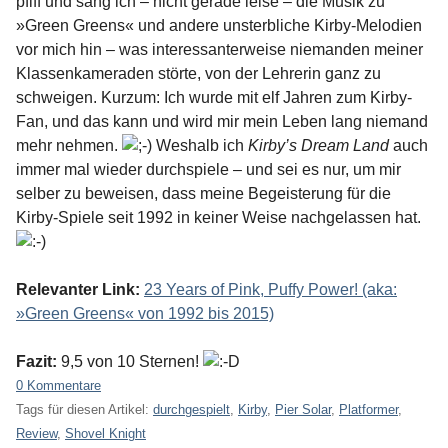
pfiff und sang ich – nicht gerade leise – die Musik zu
»Green Greens« und andere unsterbliche Kirby-Melodien
vor mich hin – was interessanterweise niemanden meiner
Klassenkameraden störte, von der Lehrerin ganz zu
schweigen. Kurzum: Ich wurde mit elf Jahren zum Kirby-
Fan, und das kann und wird mir mein Leben lang niemand
mehr nehmen.
Weshalb ich
Kirby’s Dream Land
auch
immer mal wieder durchspiele – und sei es nur, um mir
selber zu beweisen, dass meine Begeisterung für die
Kirby-Spiele seit 1992 in keiner Weise nachgelassen hat.
Relevanter Link:
23 Years of Pink, Puffy Power! (aka:
»Green Greens« von 1992 bis 2015)
Fazit:
9,5 von 10 Sternen!
0 Kommentare
Tags für diesen Artikel:
durchgespielt
,
Kirby
,
Pier Solar
,
Platformer
,
Review
,
Shovel Knight