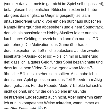
(von der das allermeiste gar nicht im Spiel selbst passiert),
belanglosen bis peinlichen Bildschirmtexten (ich habe
übrigens das englische Original gespielt), seltsam
unausgegorener Grafik (von einigen durchaus hübschen
Kampf-Hintergründen abgesehen) und einem Soundtrack,
den ich als passionierter Hobby-Musiker leider nur als
furchtbares Geklingel bezeichnen kann (ob nun mit CD
oder ohne). Die Motivation, das Game überhaupt
durchzuspielen, verließ mich spätestens auf der zweiten
Inselkarte (»Oasis« oder so) – bis ich mir in Erinnerung
rief, dass ich ja gutes Geld für das Spiel bezahlt hatte und
dass laut einem Video-Review irgendwann Mode-7-
ähnliche Effekte zu sehen sein sollten. Also habe ich in
den sauren Apfel gebissen und das Teil Speedrun-mäßig
durchgehauen. Für die Pseudo-Mode-7-Effekte hat sich’s
nicht gelohnt, und für die den Spieler im Grunde
bestrafende Endsequenz auch nicht. Aber immerhin kann
ich nun in kompetenter Weise mitreden, wann immer es
um
Pier Solar
geht.