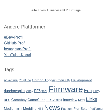
Pagination
Seite 1 von 1, insgesamt 2 Einträge
Seitenleiste
Andere Plattformen
eBay-Profil
GitHub-Profil
Instagram-Profil
YouTube-Kanal
Tags
Chrono Trigger
Development
Adventure
Chiptune
CodieKitty
Firmware
Fun
durchgespielt
FF6
eBay
final
Furry
Links
Gameboy
GameCube
Interview
RPG
HD Gaming
Kirby
News
Medien
Modding
Pier Solar
mint
N64
Paprium
Platformer