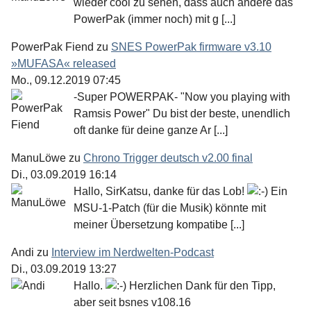
wieder cool zu sehen, dass auch andere das
PowerPak (immer noch) mit g [...]
PowerPak Fiend
zu
SNES PowerPak firmware v3.10
»MUFASA« released
Mo., 09.12.2019 07:45
-Super POWERPAK- "Now you playing with
Ramsis Power" Du bist der beste, unendlich
oft danke für deine ganze Ar [...]
ManuLöwe
zu
Chrono Trigger deutsch v2.00 final
Di., 03.09.2019 16:14
Hallo, SirKatsu, danke für das Lob!
Ein
MSU-1-Patch (für die Musik) könnte mit
meiner Übersetzung kompatibe [...]
Andi
zu
Interview im Nerdwelten-Podcast
Di., 03.09.2019 13:27
Hallo.
Herzlichen Dank für den Tipp,
aber seit bsnes v108.16