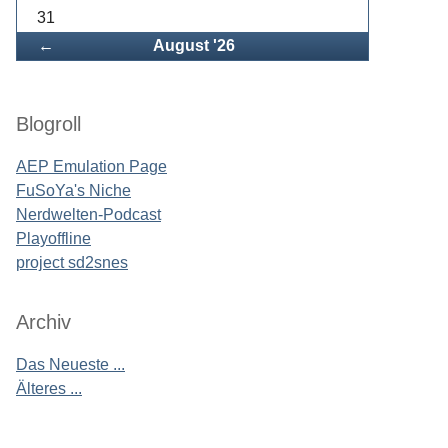
31
Zurück
←
August '26
Blogroll
AEP Emulation Page
FuSoYa's Niche
Nerdwelten-Podcast
Playoffline
project sd2snes
Archiv
Das Neueste ...
Älteres ...