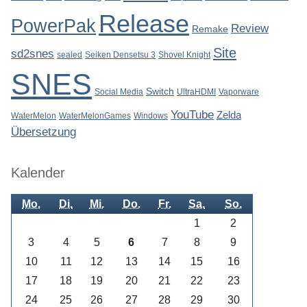
Release
PowerPak
Review
Remake
Site
sd2snes
sealed
Seiken Densetsu 3
Shovel Knight
SNES
Switch
Social Media
UltraHDMI
Vaporware
YouTube
Zelda
WaterMelon
WaterMelonGames
Windows
Übersetzung
Kalender
Mo.
Di.
Mi.
Do.
Fr.
Sa.
So.
1
2
3
4
5
6
7
8
9
10
11
12
13
14
15
16
17
18
19
20
21
22
23
24
25
26
27
28
29
30