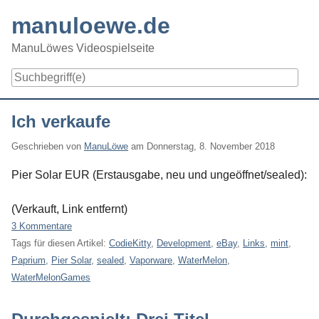
Skip
manuloewe.de
to
content
ManuLöwes Videospielseite
Navigation
Ich verkaufe
Geschrieben von
ManuLöwe
am
Donnerstag, 8. November 2018
Pier Solar EUR (Erstausgabe, neu und ungeöffnet/sealed):
(Verkauft, Link entfernt)
3 Kommentare
Tags für diesen Artikel:
CodieKitty
,
Development
,
eBay
,
Links
,
mint
,
Paprium
,
Pier Solar
,
sealed
,
Vaporware
,
WaterMelon
,
WaterMelonGames