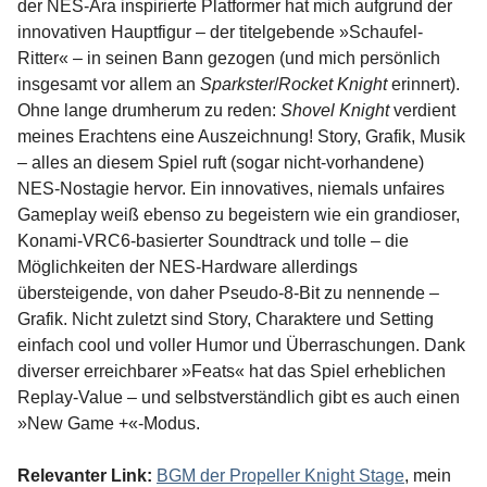
der NES-Ära inspirierte Platformer hat mich aufgrund der
innovativen Hauptfigur – der titelgebende »Schaufel-
Ritter« – in seinen Bann gezogen (und mich persönlich
insgesamt vor allem an
Sparkster
/
Rocket Knight
erinnert).
Ohne lange drumherum zu reden:
Shovel Knight
verdient
meines Erachtens eine Auszeichnung! Story, Grafik, Musik
– alles an diesem Spiel ruft (sogar nicht-vorhandene)
NES-Nostagie hervor. Ein innovatives, niemals unfaires
Gameplay weiß ebenso zu begeistern wie ein grandioser,
Konami-VRC6-basierter Soundtrack und tolle – die
Möglichkeiten der NES-Hardware allerdings
übersteigende, von daher Pseudo-8-Bit zu nennende –
Grafik. Nicht zuletzt sind Story, Charaktere und Setting
einfach cool und voller Humor und Überraschungen. Dank
diverser erreichbarer »Feats« hat das Spiel erheblichen
Replay-Value – und selbstverständlich gibt es auch einen
»New Game +«-Modus.
Relevanter Link:
BGM der Propeller Knight Stage
, mein