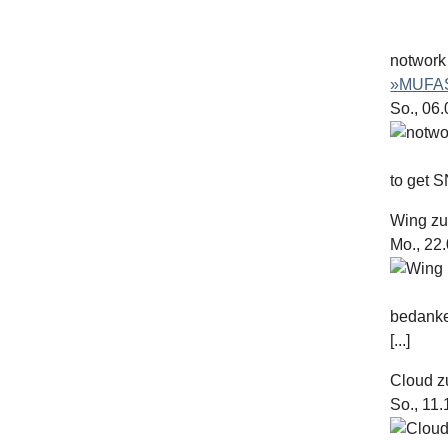
notwork
»MUFAS
So., 06
to get S
Wing
z
Mo., 22
bedanke
[...]
Cloud
z
So., 11