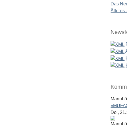
Das Neu
Älteres .
Newsf
Komme
ManuL
»MUFAS
Do., 21