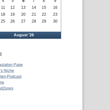
4
5
6
7
8
9
11
12
13
14
15
16
18
19
20
21
22
23
25
26
27
28
29
30
rück
August '26
l
ulation Page
s Niche
ten-Podcast
ine
 sd2snes