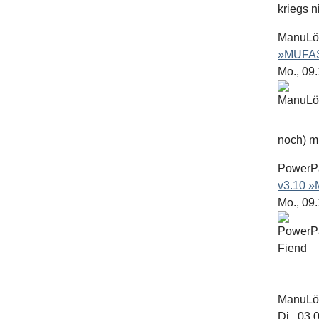
kriegs n
ManuL
»MUFAS
Mo., 09
noch) mit
PowerP
v3.10 
Mo., 09
ManuL
Di., 03