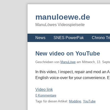
Skip
to
manuloewe.de
content
ManuLöwes Videospielseite
Navigation
News
SNES PowerPak
Chrono Tr
New video on YouTube
Geschrieben von
ManuLöwe
am
Mittwoch, 13. Sept
In this video, I inspect, repair and mod a
English voice-over for your convenience. 
Video link
0 Kommentare
Tags für diesen Artikel:
Modding
,
YouTube