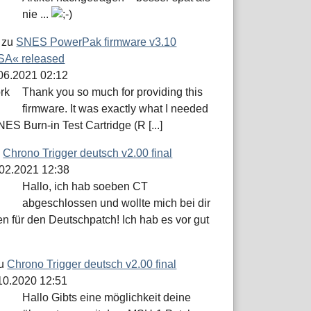
nie ...
zu
SNES PowerPak firmware v3.10
A« released
.06.2021 02:12
Thank you so much for providing this
firmware. It was exactly what I needed
NES Burn-in Test Cartridge (R [...]
u
Chrono Trigger deutsch v2.00 final
.02.2021 12:38
Hallo, ich hab soeben CT
abgeschlossen und wollte mich bei dir
n für den Deutschpatch! Ich hab es vor gut
u
Chrono Trigger deutsch v2.00 final
.10.2020 12:51
Hallo Gibts eine möglichkeit deine