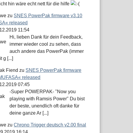
icht hin wäre echt nett für die hilfe
öwe
zu
SNES PowerPak firmware v3.10
A« released
.12.2019 11:54
Hi, lieben Dank für dein Feedback,
immer wieder cool zu sehen, dass
auch andere das PowerPak (immer
 g [...]
ak Fiend
zu
SNES PowerPak firmware
»MUFASA« released
.12.2019 07:45
-Super POWERPAK- "Now you
playing with Ramsis Power" Du bist
der beste, unendlich oft danke für
deine ganze Ar [...]
öwe
zu
Chrono Trigger deutsch v2.00 final
.09.2019 16:14