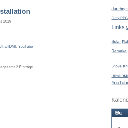
durchges
stallation
Furry RPG
st 2019
Links
Solar
Pla
UltraHDMI
,
YouTube
Remake
Shovel Kn
insgesamt 2 Einträge
UltraHDMI
YouTub
Kalen
Mo.