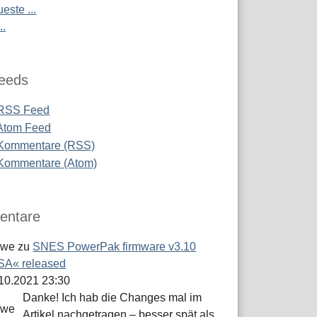
este ...
..
eeds
RSS Feed
Atom Feed
Kommentare (RSS)
Kommentare (Atom)
ntare
öwe
zu
SNES PowerPak firmware v3.10
A« released
.10.2021 23:30
Danke! Ich hab die Changes mal im
Artikel nachgetragen – besser spät als