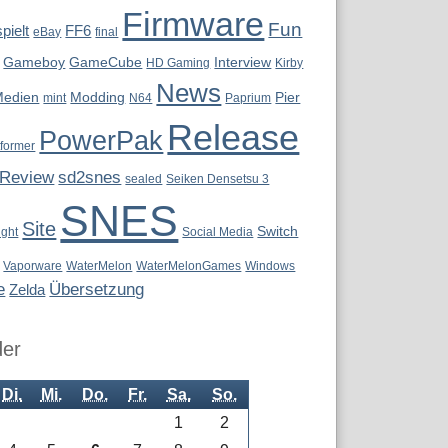
Firmware
Fun
pielt
FF6
eBay
final
Gameboy
GameCube
Interview
HD Gaming
Kirby
News
Medien
Modding
Pier
mint
N64
Paprium
Release
PowerPak
tformer
Review
sd2snes
sealed
Seiken Densetsu 3
SNES
Site
Switch
ight
Social Media
Vaporware
WaterMelon
WaterMelonGames
Windows
e
Übersetzung
Zelda
der
Di.
Mi.
Do.
Fr.
Sa.
So.
1
2