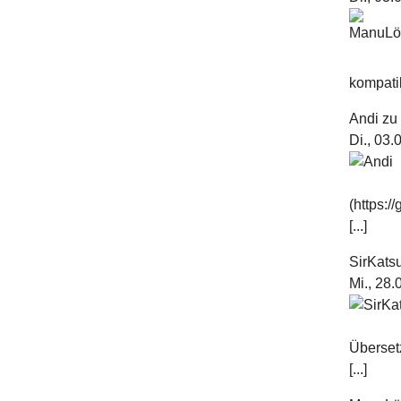
kompatib
Andi
z
Di., 03
(https:
[...]
SirKats
Mi., 28
Überset
[...]