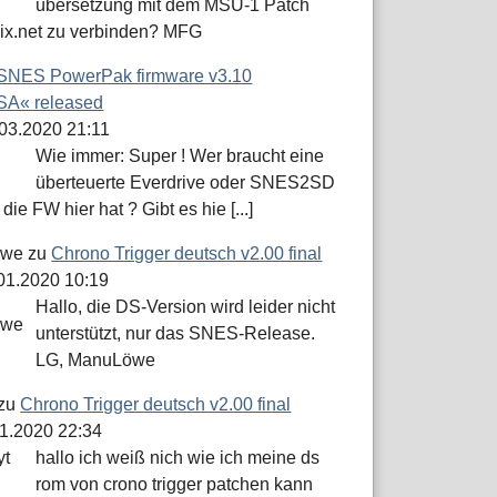
übersetzung mit dem MSU-1 Patch
dix.net zu verbinden? MFG
SNES PowerPak firmware v3.10
A« released
.03.2020 21:11
Wie immer: Super ! Wer braucht eine
überteuerte Everdrive oder SNES2SD
die FW hier hat ? Gibt es hie [...]
öwe
zu
Chrono Trigger deutsch v2.00 final
.01.2020 10:19
Hallo, die DS-Version wird leider nicht
unterstützt, nur das SNES-Release.
LG, ManuLöwe
zu
Chrono Trigger deutsch v2.00 final
01.2020 22:34
hallo ich weiß nich wie ich meine ds
rom von crono trigger patchen kann