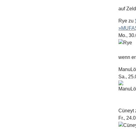
auf Zel
Rye
zu
»MUFAS
Mo., 30
wenn er 
ManuL
Sa., 25
Cüneyt
Fr., 24.