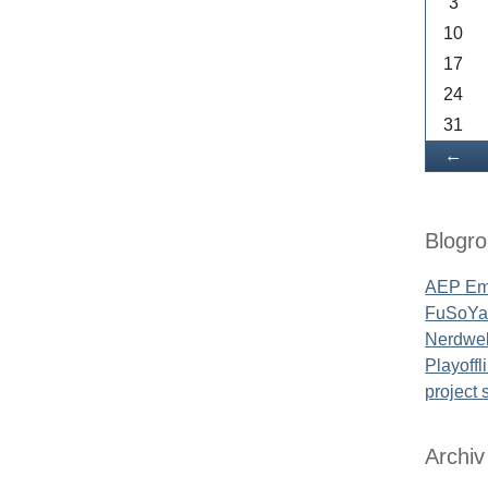
3
10
17
24
31
Zu
←
Blogrol
AEP Em
FuSoYa'
Nerdwel
Playoffl
project
Archiv