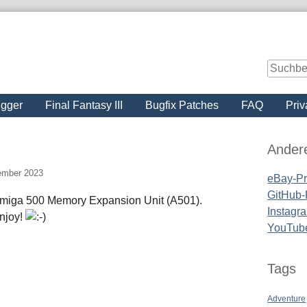
igger
Final Fantasy III
Bugfix Patches
FAQ
Priv
Seitenle
Ander
ember 2023
eBay-Pro
GitHub-P
n Amiga 500 Memory Expansion Unit (A501).
Instagra
Enjoy!
YouTub
Tags
Adventure