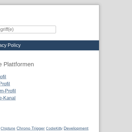
acy Policy
iste
e Plattformen
fil
rofil
m-Profil
e-Kanal
Chrono Trigger
Development
Chiptune
CodieKitty