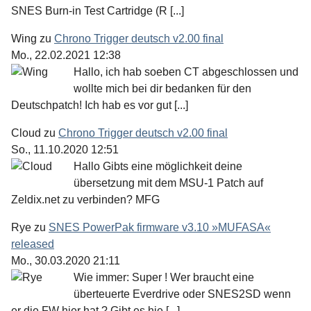
SNES Burn-in Test Cartridge (R [...]
Wing
zu
Chrono Trigger deutsch v2.00 final
Mo., 22.02.2021 12:38
Hallo, ich hab soeben CT abgeschlossen und
wollte mich bei dir bedanken für den
Deutschpatch! Ich hab es vor gut [...]
Cloud
zu
Chrono Trigger deutsch v2.00 final
So., 11.10.2020 12:51
Hallo Gibts eine möglichkeit deine
übersetzung mit dem MSU-1 Patch auf
Zeldix.net zu verbinden? MFG
Rye
zu
SNES PowerPak firmware v3.10 »MUFASA«
released
Mo., 30.03.2020 21:11
Wie immer: Super ! Wer braucht eine
überteuerte Everdrive oder SNES2SD wenn
er die FW hier hat ? Gibt es hie [...]