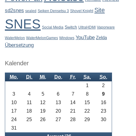
Site
sd2snes
sealed
Seiken Densetsu 3
Shovel Knight
SNES
Switch
Social Media
UltraHDMI
Vaporware
YouTube
Zelda
WaterMelon
WaterMelonGames
Windows
Übersetzung
Kalender
Mo.
Di.
Mi.
Do.
Fr.
Sa.
So.
1
2
3
4
5
6
7
8
9
10
11
12
13
14
15
16
17
18
19
20
21
22
23
24
25
26
27
28
29
30
31