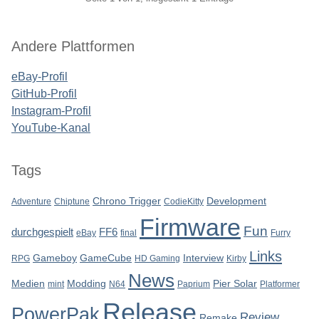
Seitenleiste
Andere Plattformen
eBay-Profil
GitHub-Profil
Instagram-Profil
YouTube-Kanal
Tags
Chrono Trigger
Development
Adventure
Chiptune
CodieKitty
Firmware
Fun
durchgespielt
FF6
eBay
final
Furry
Links
Gameboy
GameCube
Interview
RPG
HD Gaming
Kirby
News
Medien
Modding
Pier Solar
mint
N64
Paprium
Platformer
Release
PowerPak
Review
Remake