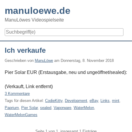
Skip
manuloewe.de
to
content
ManuLöwes Videospielseite
Navigation
Ich verkaufe
Geschrieben von
ManuLöwe
am
Donnerstag, 8. November 2018
Pier Solar EUR (Erstausgabe, neu und ungeöffnet/sealed):
(Verkauft, Link entfernt)
3 Kommentare
Tags für diesen Artikel:
CodieKitty
,
Development
,
eBay
,
Links
,
mint
,
Paprium
,
Pier Solar
,
sealed
,
Vaporware
,
WaterMelon
,
WaterMelonGames
Pagination
Seite 1 von 1, insgesamt 1 Einträge