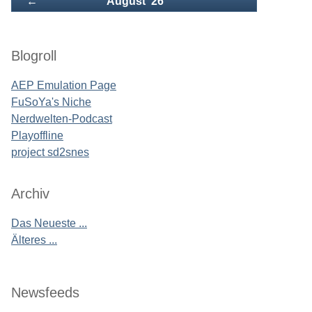
Zurück
←
August '26
Blogroll
AEP Emulation Page
FuSoYa's Niche
Nerdwelten-Podcast
Playoffline
project sd2snes
Archiv
Das Neueste ...
Älteres ...
Newsfeeds