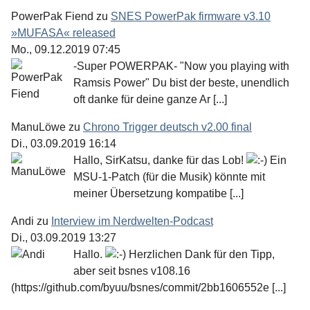
PowerPak Fiend
zu
SNES PowerPak firmware v3.10
»MUFASA« released
Mo., 09.12.2019 07:45
-Super POWERPAK- "Now you playing with
Ramsis Power" Du bist der beste, unendlich
oft danke für deine ganze Ar [...]
ManuLöwe
zu
Chrono Trigger deutsch v2.00 final
Di., 03.09.2019 16:14
Hallo, SirKatsu, danke für das Lob!
Ein
MSU-1-Patch (für die Musik) könnte mit
meiner Übersetzung kompatibe [...]
Andi
zu
Interview im Nerdwelten-Podcast
Di., 03.09.2019 13:27
Hallo.
Herzlichen Dank für den Tipp,
aber seit bsnes v108.16
(https://github.com/byuu/bsnes/commit/2bb1606552e [...]