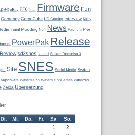
Firmware
Fun
pielt
FF6
eBay
final
Gameboy
GameCube
Interview
HD Gaming
Kirby
News
Medien
Modding
Pier
mint
N64
Paprium
Release
PowerPak
tformer
Review
sd2snes
sealed
Seiken Densetsu 3
SNES
Site
Switch
ight
Social Media
Vaporware
WaterMelon
WaterMelonGames
Windows
e
Übersetzung
Zelda
der
Di.
Mi.
Do.
Fr.
Sa.
So.
1
2