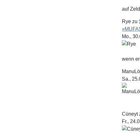
auf Zel
Rye
zu
»MUFAS
Mo., 30
wenn er 
ManuL
Sa., 25
Cüneyt
Fr., 24.