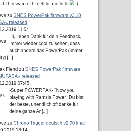
icht hin wäre echt nett für die hilfe
öwe
zu
SNES PowerPak firmware v3.10
A« released
.12.2019 11:54
Hi, lieben Dank für dein Feedback,
immer wieder cool zu sehen, dass
auch andere das PowerPak (immer
 g [...]
ak Fiend
zu
SNES PowerPak firmware
»MUFASA« released
.12.2019 07:45
-Super POWERPAK- "Now you
playing with Ramsis Power" Du bist
der beste, unendlich oft danke für
deine ganze Ar [...]
öwe
zu
Chrono Trigger deutsch v2.00 final
.09.2019 16:14