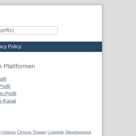
acy Policy
iste
e Plattformen
fil
rofil
m-Profil
e-Kanal
Chrono Trigger
Development
Chiptune
CodieKitty