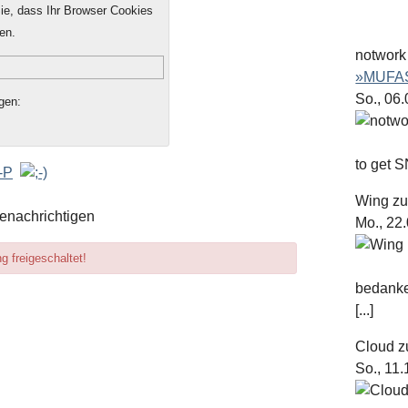
e, dass Ihr Browser Cookies
en.
notwork
»MUFAS
So., 06
gen:
to get S
Wing
z
enachrichtigen
Mo., 22
 freigeschaltet!
bedanke
[...]
Cloud
z
So., 11