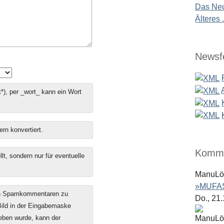
Das Neu
Älteres .
Newsf
*), per _wort_ kann ein Wort
ern konvertiert.
Komme
t, sondern nur für eventuelle
ManuL
»MUFAS
on Spamkommentaren zu
Do., 21
 Bild in der Eingabemaske
geben wurde, kann der