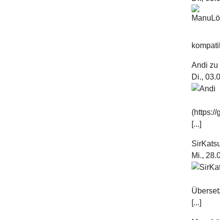
kompatib
Andi
z
Di., 03
(https:
[...]
SirKats
Mi., 28
Überset
[...]