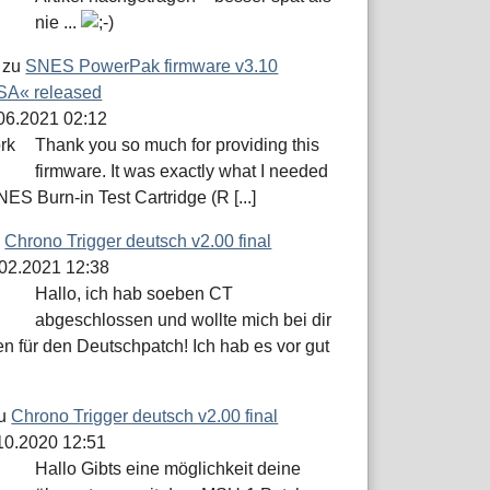
nie ...
zu
SNES PowerPak firmware v3.10
A« released
.06.2021 02:12
Thank you so much for providing this
firmware. It was exactly what I needed
NES Burn-in Test Cartridge (R [...]
u
Chrono Trigger deutsch v2.00 final
.02.2021 12:38
Hallo, ich hab soeben CT
abgeschlossen und wollte mich bei dir
n für den Deutschpatch! Ich hab es vor gut
u
Chrono Trigger deutsch v2.00 final
.10.2020 12:51
Hallo Gibts eine möglichkeit deine