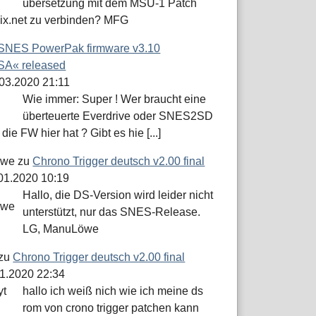
übersetzung mit dem MSU-1 Patch
dix.net zu verbinden? MFG
SNES PowerPak firmware v3.10
A« released
.03.2020 21:11
Wie immer: Super ! Wer braucht eine
überteuerte Everdrive oder SNES2SD
die FW hier hat ? Gibt es hie [...]
öwe
zu
Chrono Trigger deutsch v2.00 final
.01.2020 10:19
Hallo, die DS-Version wird leider nicht
unterstützt, nur das SNES-Release.
LG, ManuLöwe
zu
Chrono Trigger deutsch v2.00 final
01.2020 22:34
hallo ich weiß nich wie ich meine ds
rom von crono trigger patchen kann