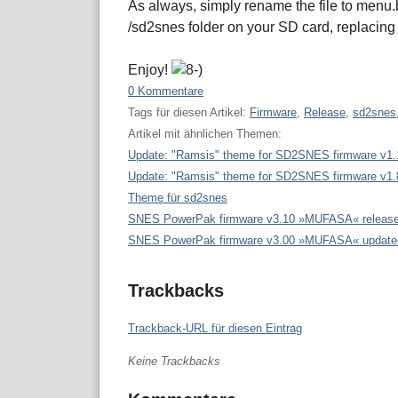
As always, simply rename the file to menu.b
/sd2snes folder on your SD card, replacing t
Enjoy!
0 Kommentare
Tags für diesen Artikel:
Firmware
,
Release
,
sd2snes
Artikel mit ähnlichen Themen:
Update: "Ramsis" theme for SD2SNES firmware v1.
Update: "Ramsis" theme for SD2SNES firmware v1.
Theme für sd2snes
SNES PowerPak firmware v3.10 »MUFASA« releas
SNES PowerPak firmware v3.00 »MUFASA« update
Trackbacks
Trackback-URL für diesen Eintrag
Keine Trackbacks