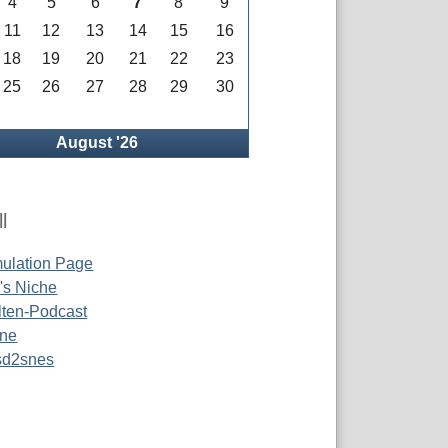
4
5
6
7
8
9
11
12
13
14
15
16
18
19
20
21
22
23
25
26
27
28
29
30
rück
August '26
l
ulation Page
s Niche
ten-Podcast
ine
 sd2snes