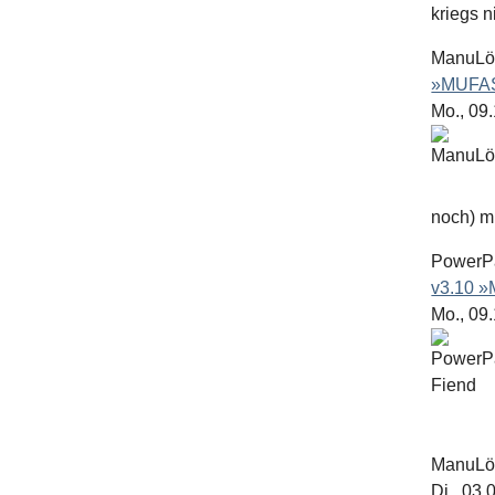
kriegs n
ManuL
»MUFAS
Mo., 09
noch) mit
PowerP
v3.10 
Mo., 09
ManuL
Di., 03