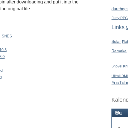
in after downloading and put it into the
he original file.
durchges
Furry RPG
Links
,
SNES
Solar
Pla
10.3
Remake
8.0
Shovel Kn
ed
UltraHDMI
d
YouTub
Kalen
Mo.