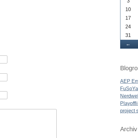
3
10
17
24
31
Zu
←
Blogrol
AEP Em
FuSoYa'
Nerdwel
Playoffl
project
Archiv