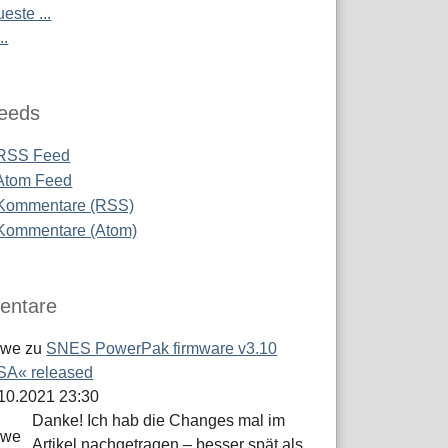
este ...
..
eeds
RSS Feed
Atom Feed
Kommentare (RSS)
Kommentare (Atom)
ntare
öwe
zu
SNES PowerPak firmware v3.10
A« released
.10.2021 23:30
Danke! Ich hab die Changes mal im
Artikel nachgetragen – besser spät als