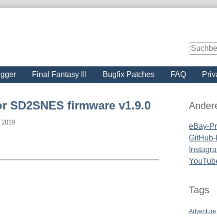
igger
Final Fantasy III
Bugfix Patches
FAQ
Priv
Seitenle
or SD2SNES firmware v1.9.0
Ander
r 2019
eBay-Pro
GitHub-P
Instagra
YouTub
Tags
Adventure