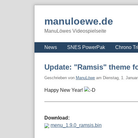
Skip
to
manuloewe.de
content
ManuLöwes Videospielseite
Navigation
News
SNES PowerPak
Chrono Tr
Update: "Ramsis" theme f
Geschrieben von
ManuLöwe
am
Dienstag, 1. Janua
Happy New Year!
Download:
menu_1.9.0_ramsis.bin