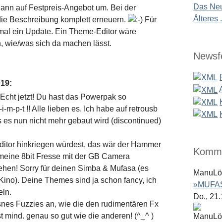
Das Neu
dann auf Festpreis-Angebot um. Bei der
Älteres .
die Beschreibung komplett erneuern.
Für
mal ein Update. Ein Theme-Editor wäre
, wie/was sich da machen lässt.
Newsf
019
:
 Echt jetzt! Du hast das Powerpak so
i-m-p-t !! Alle lieben es. Ich habe auf retrousb
s es nun nicht mehr gebaut wird (discontinued)
ditor hinkriegen würdest, das wär der Hammer
Komme
meine 8bit Fresse mit der GB Camera
sehen! Sorry für deinen Simba & Mufasa (es
ManuL
 Kino). Deine Themes sind ja schon fancy, ich
»MUFAS
eln.
Do., 21
snes Fuzzies an, wie die den rudimentären Fx
t mind. genau so gut wie die anderen! (^_^ )