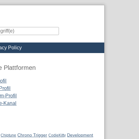
acy Policy
iste
e Plattformen
fil
rofil
m-Profil
e-Kanal
Chrono Trigger
Development
Chiptune
CodieKitty