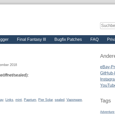
igger
Final Fantasy III
Bugfix Patches
FAQ
Priv
Seitenle
Ander
vember 2018
eBay-Pro
GitHub-P
öffnet/sealed):
Instagra
YouTub
ay
,
Links
,
mint
,
Paprium
,
Pier Solar
,
sealed
,
Vaporware
,
Tags
Adventure