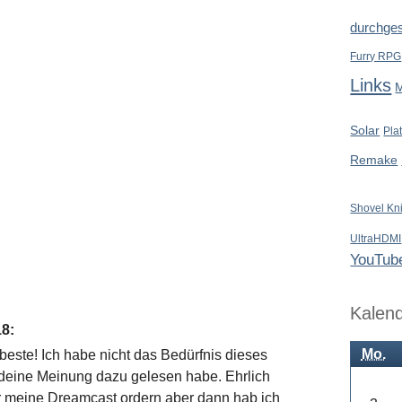
durchges
Furry RPG
Links
Solar
Pla
Remake
Shovel Kn
UltraHDMI
YouTub
Kalen
18
:
Mo.
este! Ich habe nicht das Bedürfnis dieses
deine Meinung dazu gelesen habe. Ehrlich
ür meine Dreamcast ordern aber dann hab ich