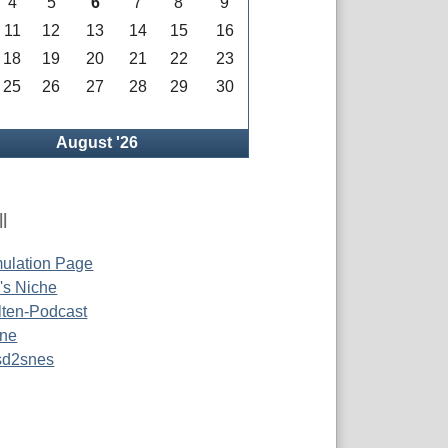
4
5
6
7
8
9
11
12
13
14
15
16
18
19
20
21
22
23
25
26
27
28
29
30
rück
August '26
l
ulation Page
s Niche
ten-Podcast
ine
 sd2snes