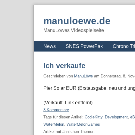
Skip
to
manuloewe.de
content
ManuLöwes Videospielseite
Navigation
News
SNES PowerPak
Chrono Tr
Ich verkaufe
Geschrieben von
ManuLöwe
am
Donnerstag, 8. No
Pier Solar EUR (Erstausgabe, neu und unge
(Verkauft, Link entfernt)
3 Kommentare
Tags für diesen Artikel:
CodieKitty
,
Development
,
eB
WaterMelon
,
WaterMelonGames
Artikel mit ähnlichen Themen: