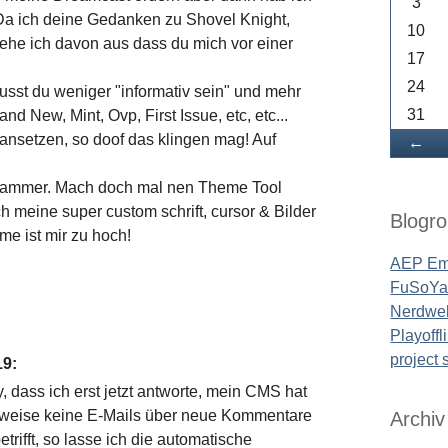
3
 Da ich deine Gedanken zu Shovel Knight,
10
gehe ich davon aus dass du mich vor einer
17
24
st du weniger "informativ sein" und mehr
31
d New, Mint, Ovp, First Issue, etc, etc...
s ansetzen, so doof das klingen mag! Auf
Zu
←
 Hammer. Mach doch mal nen Theme Tool
h meine super custom schrift, cursor & Bilder
Blogrol
me ist mir zu hoch!
AEP Em
FuSoYa'
Nerdwel
Playoffl
project
19
:
, dass ich erst jetzt antworte, mein CMS hat
herweise keine E-Mails über neue Kommentare
Archiv
trifft, so lasse ich die automatische