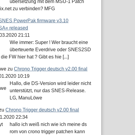
übersetzung mit dem MSU-1 Patch
dix.net zu verbinden? MFG
SNES PowerPak firmware v3.10
A« released
.03.2020 21:11
Wie immer: Super ! Wer braucht eine
überteuerte Everdrive oder SNES2SD
die FW hier hat ? Gibt es hie [...]
öwe
zu
Chrono Trigger deutsch v2.00 final
.01.2020 10:19
Hallo, die DS-Version wird leider nicht
unterstützt, nur das SNES-Release.
LG, ManuLöwe
zu
Chrono Trigger deutsch v2.00 final
01.2020 22:34
hallo ich weiß nich wie ich meine ds
rom von crono trigger patchen kann