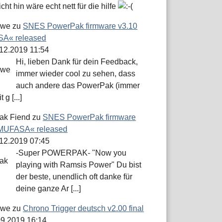
icht hin wäre echt nett für die hilfe
öwe
zu
SNES PowerPak firmware v3.10
A« released
.12.2019 11:54
Hi, lieben Dank für dein Feedback,
immer wieder cool zu sehen, dass
auch andere das PowerPak (immer
 g [...]
ak Fiend
zu
SNES PowerPak firmware
»MUFASA« released
.12.2019 07:45
-Super POWERPAK- "Now you
playing with Ramsis Power" Du bist
der beste, unendlich oft danke für
deine ganze Ar [...]
öwe
zu
Chrono Trigger deutsch v2.00 final
.09.2019 16:14