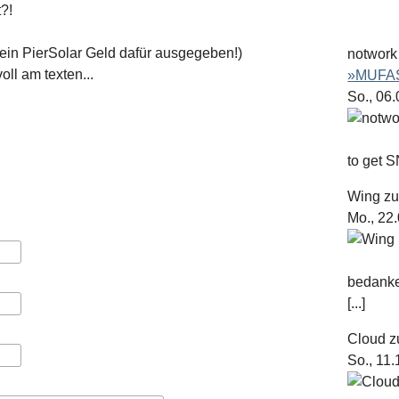
?!
!
ein PierSolar Geld dafür ausgegeben!)
notwork
ll am texten...
»MUFAS
So., 06
to get S
Wing
z
Mo., 22
bedanke
[...]
Cloud
z
So., 11