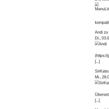
kompatib
Andi
z
Di., 03
(https:
[...]
SirKats
Mi., 28
Überset
[...]