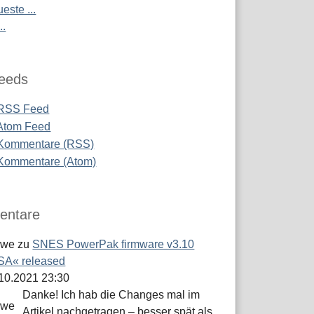
este ...
..
eeds
RSS Feed
Atom Feed
Kommentare (RSS)
Kommentare (Atom)
ntare
öwe
zu
SNES PowerPak firmware v3.10
A« released
.10.2021 23:30
Danke! Ich hab die Changes mal im
Artikel nachgetragen – besser spät als