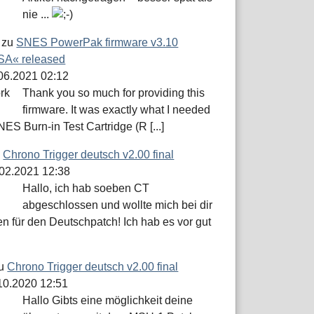
nie ...
zu
SNES PowerPak firmware v3.10
A« released
.06.2021 02:12
Thank you so much for providing this
firmware. It was exactly what I needed
NES Burn-in Test Cartridge (R [...]
u
Chrono Trigger deutsch v2.00 final
.02.2021 12:38
Hallo, ich hab soeben CT
abgeschlossen und wollte mich bei dir
n für den Deutschpatch! Ich hab es vor gut
u
Chrono Trigger deutsch v2.00 final
.10.2020 12:51
Hallo Gibts eine möglichkeit deine