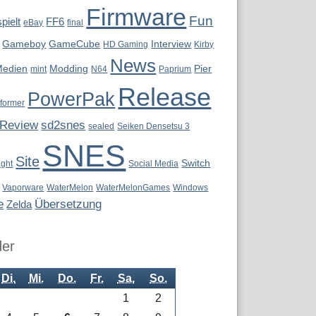
Firmware
Fun
pielt
FF6
eBay
final
Gameboy
GameCube
Interview
HD Gaming
Kirby
News
Medien
Modding
Pier
mint
N64
Paprium
Release
PowerPak
tformer
Review
sd2snes
sealed
Seiken Densetsu 3
SNES
Site
Switch
ight
Social Media
Vaporware
WaterMelon
WaterMelonGames
Windows
e
Übersetzung
Zelda
der
Di.
Mi.
Do.
Fr.
Sa.
So.
1
2