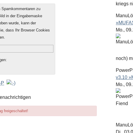
kriegs n
on Spamkommentaren zu
ManuL
 Bild in der Eingabemaske
»MUFAS
geben wurde, kann der
Mo., 09
e, dass Ihr Browser Cookies
en.
noch) mit
gen:
PowerP
v3.10 
Mo., 09
enachrichtigen
 freigeschaltet!
ManuL
Di., 03