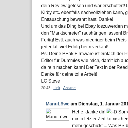
dein Review gelesen und war erschüttert!
Kirby etc. ebenfalls nachvollziehen kann, 
Enttäuschung bewahrt hast. Danke!
Und um das Ding bei Ebay loszuwerden mus
den "Marktschreier" raushängen lassen! Bran
Fertig! Evtl. auch was niedriger beim Prei
jedenfall viel Erfolg beim verkauf!
Ps: Deine PPak Firmware ist einfach der
Editor für Dummies wie mich, damit ich auc
da rein machen kann! Der Text in der Read
Danke für deine tolle Arbeit!
LG Steve
20:43
|
Link
|
Antwort
ManuLöwe
am
Dienstag, 1. Januar 20
Hehe, danke dir!
Sorry
mir in letzter Zeit komisc
mehr geschickt ... Was PS be