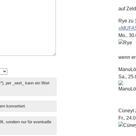
auf Zel
Rye
zu
»MUFAS
Mo., 30
wenn er 
ManuL
Sa., 25
*), per _wort_ kann ein Wort
ern konvertiert.
Cüneyt
Fr., 24.
t, sondern nur für eventuelle