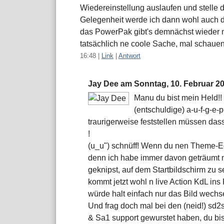
Wiedereinstellung auslaufen und stelle 
Gelegenheit werde ich dann wohl auch 
das PowerPak gibt's demnächst wieder 
tatsächlich ne coole Sache, mal schauen
16:48
|
Link
|
Antwort
Jay Dee am
Sonntag, 10. Februar 2
Manu du bist mein Held!!
(entschuldige) a-u-f-g-e-p-
traurigerweise feststellen müssen das
!
(u_u") schnüff! Wenn du nen Theme-E
denn ich habe immer davon geträumt 
geknipst, auf dem Startbildschirm zu 
kommt jetzt wohl n live Action KdL ins
würde halt einfach nur das Bild wechs
Und frag doch mal bei den (neid!) sd2
& Sa1 support gewurstet haben, du bis