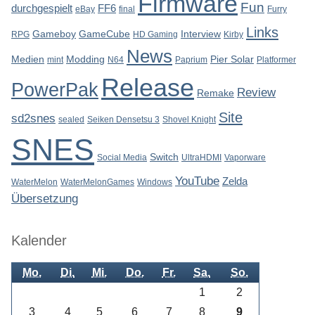
Firmware
Fun
durchgespielt
FF6
eBay
final
Furry
Links
Gameboy
GameCube
Interview
RPG
HD Gaming
Kirby
News
Medien
Modding
Pier Solar
mint
N64
Paprium
Platformer
Release
PowerPak
Review
Remake
Site
sd2snes
sealed
Seiken Densetsu 3
Shovel Knight
SNES
Switch
Social Media
UltraHDMI
Vaporware
YouTube
Zelda
WaterMelon
WaterMelonGames
Windows
Übersetzung
Kalender
Mo.
Di.
Mi.
Do.
Fr.
Sa.
So.
1
2
3
4
5
6
7
8
9