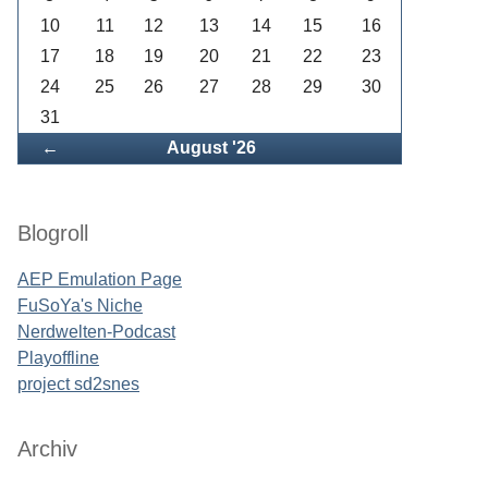
10
11
12
13
14
15
16
17
18
19
20
21
22
23
24
25
26
27
28
29
30
31
Zurück
←
August '26
Blogroll
AEP Emulation Page
FuSoYa's Niche
Nerdwelten-Podcast
Playoffline
project sd2snes
Archiv