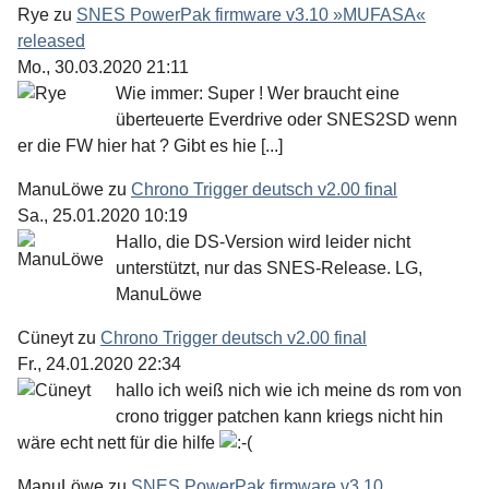
Rye
zu
SNES PowerPak firmware v3.10 »MUFASA«
released
Mo., 30.03.2020 21:11
Wie immer: Super ! Wer braucht eine
überteuerte Everdrive oder SNES2SD wenn
er die FW hier hat ? Gibt es hie [...]
ManuLöwe
zu
Chrono Trigger deutsch v2.00 final
Sa., 25.01.2020 10:19
Hallo, die DS-Version wird leider nicht
unterstützt, nur das SNES-Release. LG,
ManuLöwe
Cüneyt
zu
Chrono Trigger deutsch v2.00 final
Fr., 24.01.2020 22:34
hallo ich weiß nich wie ich meine ds rom von
crono trigger patchen kann kriegs nicht hin
wäre echt nett für die hilfe
ManuLöwe
zu
SNES PowerPak firmware v3.10