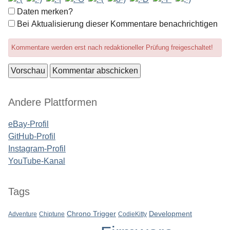
Formular-
Daten merken?
Optionen
Bei Aktualisierung dieser Kommentare benachrichtigen
Kommentare werden erst nach redaktioneller Prüfung freigeschaltet!
Seitenleiste
Andere Plattformen
eBay-Profil
GitHub-Profil
Instagram-Profil
YouTube-Kanal
Tags
Chrono Trigger
Development
Adventure
Chiptune
CodieKitty