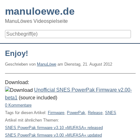
Skip
manuloewe.de
to
content
ManuLöwes Videospielseite
Navigation
Enjoy!
Geschrieben von
ManuLöwe
am
Dienstag, 21. August 2012
Download:
Unofficial SNES PowerPak Firmware v2.00-
beta1
(source included)
0 Kommentare
Tags für diesen Artikel:
Firmware
,
PowerPak
,
Release
,
SNES
Artikel mit ähnlichen Themen:
SNES PowerPak firmware v3.10 »MUFASA« released
SNES PowerPak firmware v3.00 »MUFASA« updated