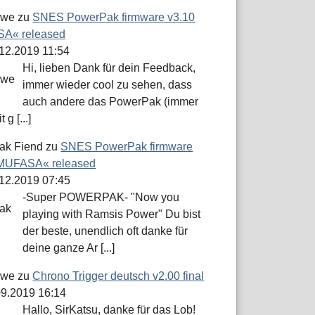
öwe
zu
SNES PowerPak firmware v3.10
A« released
.12.2019 11:54
Hi, lieben Dank für dein Feedback,
immer wieder cool zu sehen, dass
auch andere das PowerPak (immer
 g [...]
ak Fiend
zu
SNES PowerPak firmware
»MUFASA« released
.12.2019 07:45
-Super POWERPAK- "Now you
playing with Ramsis Power" Du bist
der beste, unendlich oft danke für
deine ganze Ar [...]
öwe
zu
Chrono Trigger deutsch v2.00 final
.09.2019 16:14
Hallo, SirKatsu, danke für das Lob!