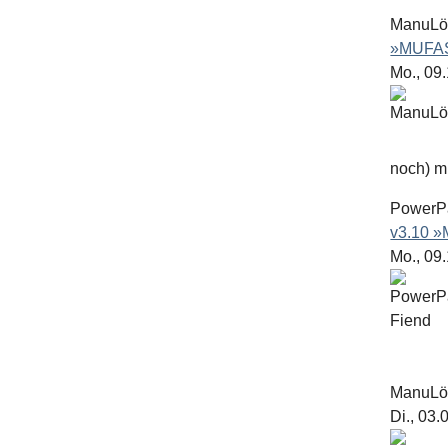
ManuL
»MUFAS
Mo., 09
noch) mit
PowerP
v3.10 
Mo., 09
ManuL
Di., 03