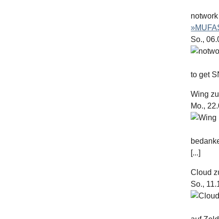
notwork
»MUFAS
So., 06
to get S
Wing
z
Mo., 22
bedanke
[...]
Cloud
z
So., 11