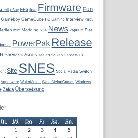
Firmware
Fun
pielt
FF6
eBay
final
Gameboy
GameCube
Interview
HD Gaming
Kirby
News
Medien
Modding
Pier
mint
N64
Paprium
Release
PowerPak
tformer
Review
sd2snes
sealed
Seiken Densetsu 3
SNES
Site
Switch
ight
Social Media
Vaporware
WaterMelon
WaterMelonGames
Windows
e
Übersetzung
Zelda
der
Di.
Mi.
Do.
Fr.
Sa.
So.
1
2
3
4
5