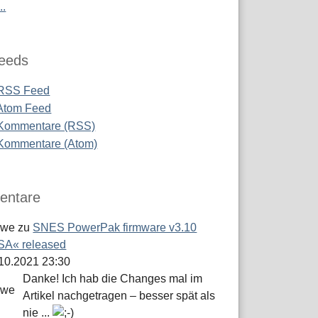
..
eeds
RSS Feed
Atom Feed
Kommentare (RSS)
Kommentare (Atom)
ntare
öwe
zu
SNES PowerPak firmware v3.10
A« released
.10.2021 23:30
Danke! Ich hab die Changes mal im
Artikel nachgetragen – besser spät als
nie ...