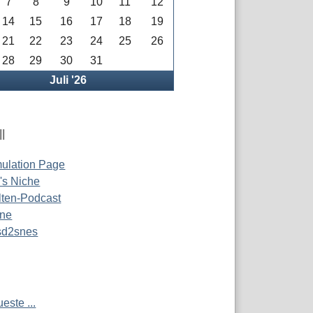
7
8
9
10
11
12
14
15
16
17
18
19
21
22
23
24
25
26
28
29
30
31
rück
Juli '26
l
ulation Page
s Niche
ten-Podcast
ine
 sd2snes
este ...