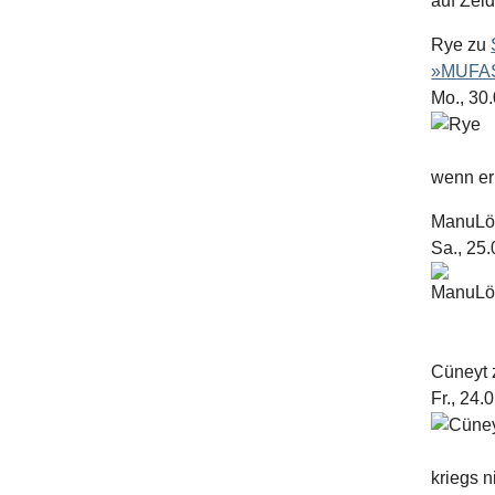
auf Zel
Rye
zu
»MUFAS
Mo., 30
wenn er 
ManuL
Sa., 25
Cüneyt
Fr., 24.
kriegs n