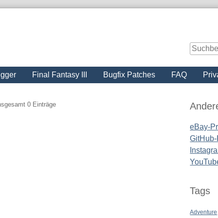
igger
Final Fantasy III
Bugfix Patches
FAQ
Priv
Seitenle
insgesamt 0 Einträge
Ander
eBay-Pro
GitHub-P
Instagra
YouTub
Tags
Adventure