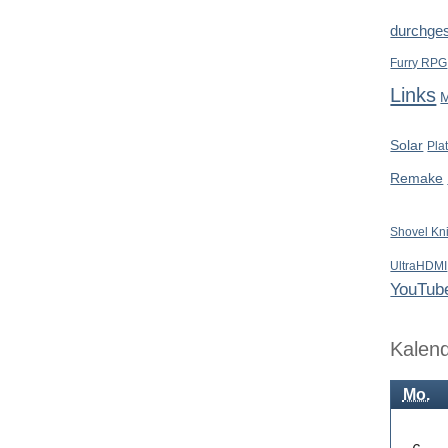
durchges
Furry RPG
Links
Solar
Pla
Remake
Shovel Kn
UltraHDMI
YouTub
Kalen
Mo.