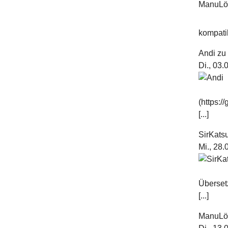
kompatib
Andi
z
Di., 03
(https:
[...]
SirKats
Mi., 28
Überset
[...]
ManuL