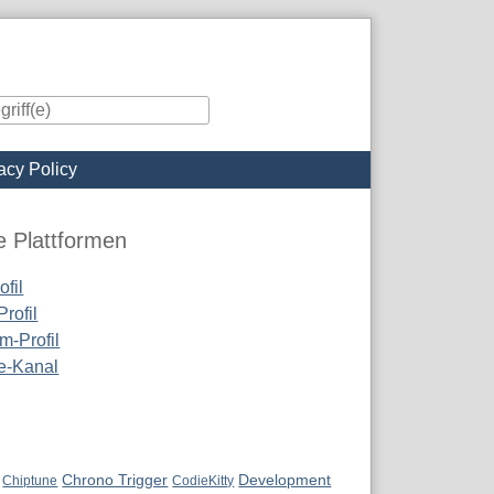
acy Policy
iste
e Plattformen
fil
rofil
m-Profil
e-Kanal
Chrono Trigger
Development
Chiptune
CodieKitty