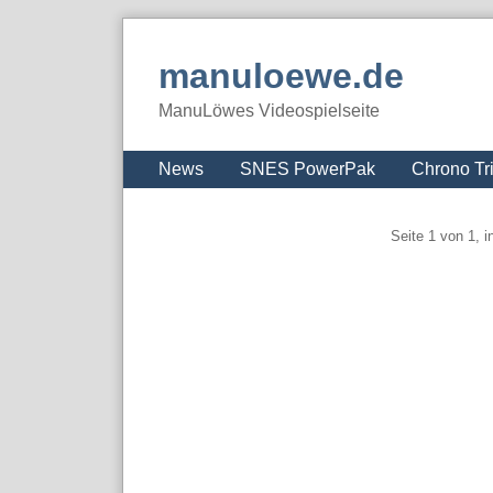
Skip
to
manuloewe.de
content
ManuLöwes Videospielseite
Navigation
News
SNES PowerPak
Chrono Tr
Pagination
Seite 1 von 1, 