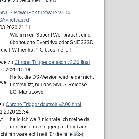
dix.net zu verbinden? MFG
SNES PowerPak firmware v3.10
A« released
.03.2020 21:11
Wie immer: Super ! Wer braucht eine
überteuerte Everdrive oder SNES2SD
die FW hier hat ? Gibt es hie [...]
öwe
zu
Chrono Trigger deutsch v2.00 final
.01.2020 10:19
Hallo, die DS-Version wird leider nicht
unterstützt, nur das SNES-Release.
LG, ManuLöwe
zu
Chrono Trigger deutsch v2.00 final
01.2020 22:34
hallo ich weiß nich wie ich meine ds
rom von crono trigger patchen kann
icht hin wäre echt nett für die hilfe