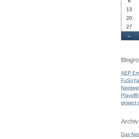
6
13
20
27
Zu
←
Blogrol
AEP Em
FuSoYa'
Nerdwel
Playoffl
project
Archiv
Das Neu