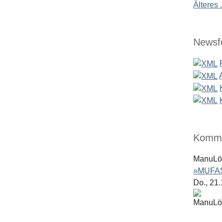
Älteres .
Newsf
Komme
ManuL
»MUFAS
Do., 21