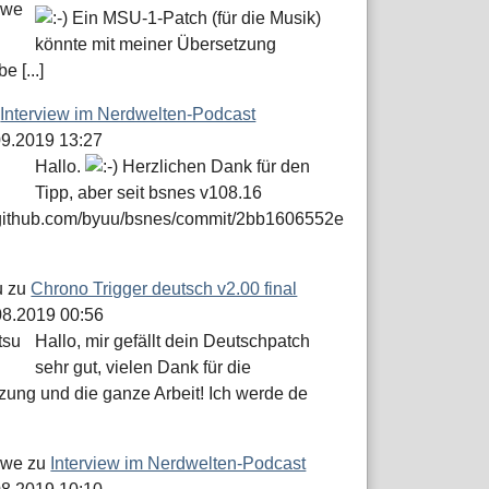
Ein MSU-1-Patch (für die Musik)
könnte mit meiner Übersetzung
e [...]
u
Interview im Nerdwelten-Podcast
.09.2019 13:27
Hallo.
Herzlichen Dank für den
Tipp, aber seit bsnes v108.16
//github.com/byuu/bsnes/commit/2bb1606552e
u
zu
Chrono Trigger deutsch v2.00 final
.08.2019 00:56
Hallo, mir gefällt dein Deutschpatch
sehr gut, vielen Dank für die
zung und die ganze Arbeit! Ich werde de
öwe
zu
Interview im Nerdwelten-Podcast