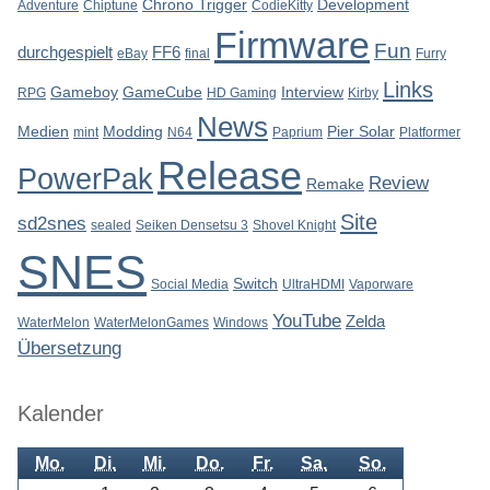
Chrono Trigger
Development
Adventure
Chiptune
CodieKitty
Firmware
Fun
durchgespielt
FF6
eBay
final
Furry
Links
Gameboy
GameCube
Interview
RPG
HD Gaming
Kirby
News
Medien
Modding
Pier Solar
mint
N64
Paprium
Platformer
Release
PowerPak
Review
Remake
Site
sd2snes
sealed
Seiken Densetsu 3
Shovel Knight
SNES
Switch
Social Media
UltraHDMI
Vaporware
YouTube
Zelda
WaterMelon
WaterMelonGames
Windows
Übersetzung
Kalender
Mo.
Di.
Mi.
Do.
Fr.
Sa.
So.