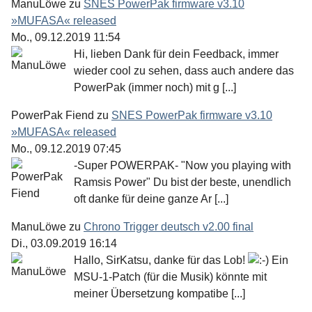
ManuLöwe
zu
SNES PowerPak firmware v3.10
»MUFASA« released
Mo., 09.12.2019 11:54
Hi, lieben Dank für dein Feedback, immer
wieder cool zu sehen, dass auch andere das
PowerPak (immer noch) mit g [...]
PowerPak Fiend
zu
SNES PowerPak firmware v3.10
»MUFASA« released
Mo., 09.12.2019 07:45
-Super POWERPAK- "Now you playing with
Ramsis Power" Du bist der beste, unendlich
oft danke für deine ganze Ar [...]
ManuLöwe
zu
Chrono Trigger deutsch v2.00 final
Di., 03.09.2019 16:14
Hallo, SirKatsu, danke für das Lob!
Ein
MSU-1-Patch (für die Musik) könnte mit
meiner Übersetzung kompatibe [...]