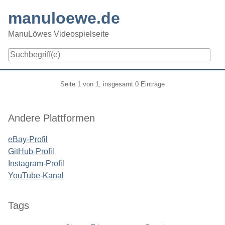
Skip
manuloewe.de
to
content
ManuLöwes Videospielseite
Navigation
Pagination
Seite 1 von 1, insgesamt 0 Einträge
Seitenleiste
Andere Plattformen
eBay-Profil
GitHub-Profil
Instagram-Profil
YouTube-Kanal
Tags