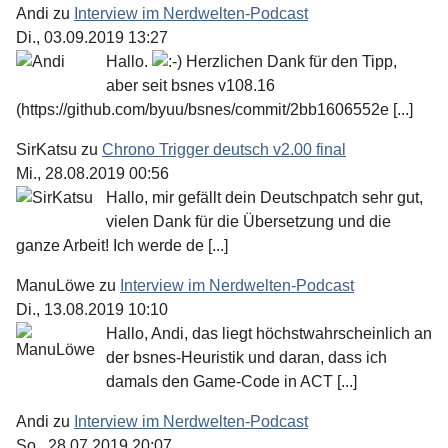
Andi
zu
Interview im Nerdwelten-Podcast
Di., 03.09.2019 13:27
Hallo.
Herzlichen Dank für den Tipp,
aber seit bsnes v108.16
(https://github.com/byuu/bsnes/commit/2bb1606552e [...]
SirKatsu
zu
Chrono Trigger deutsch v2.00 final
Mi., 28.08.2019 00:56
Hallo, mir gefällt dein Deutschpatch sehr gut,
vielen Dank für die Übersetzung und die
ganze Arbeit! Ich werde de [...]
ManuLöwe
zu
Interview im Nerdwelten-Podcast
Di., 13.08.2019 10:10
Hallo, Andi, das liegt höchstwahrscheinlich an
der bsnes-Heuristik und daran, dass ich
damals den Game-Code in ACT [...]
Andi
zu
Interview im Nerdwelten-Podcast
So., 28.07.2019 20:07