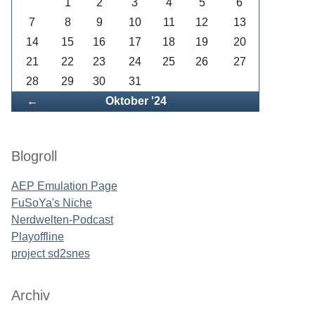
1
2
3
4
5
6
7
8
9
10
11
12
13
14
15
16
17
18
19
20
21
22
23
24
25
26
27
28
29
30
31
Zurück
←
Oktober '24
Blogroll
AEP Emulation Page
FuSoYa's Niche
Nerdwelten-Podcast
Playoffline
project sd2snes
Archiv